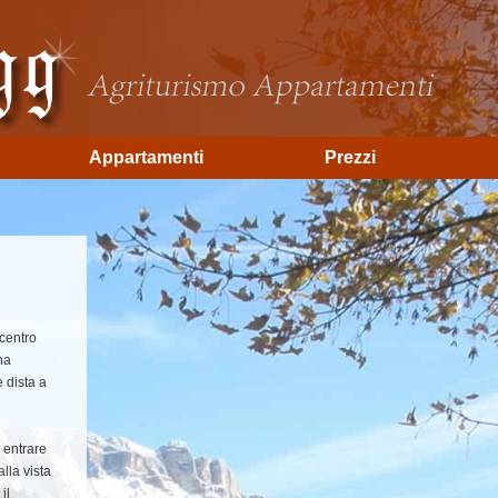
Appartamenti
Prezzi
 centro
na
 dista a
 entrare
lla vista
il