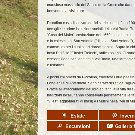
maestoso massiccio del Sasso della Croce che danno 
benvenuto al visitatore.
Piccolino custodisce vari edifici storici, nonché da 10
accoglie le prime istituzioni sociali della Val Badia. T
"Casa del Maier", costruzione del 1650 molto ben con
e la chiesetta di San Antonio ("dlijia de Sant Antone"),
conosciuta per i suoi altari rinascimentali. Sopra la ch
trova l'edificio "Ćiastel Freieck", antica osteria. Ci sono
circoscrizione sanitaria della Val Badia, una farmacia 
e ristoranti.
A pochi chilometri da Piccolino, troverete i due paesini
Longiarú e di Antermoia. Sono caratterizzati dall'agrico
Grazie all'attaccamento dei loro abitanti, alla vita rural
tradizioni locali, hanno conservato perfettamente le 
"Viles" (agglomerati di masi) e i Mulini nella "Val di Mu
Estate
Inver
Escursioni
Galleria 