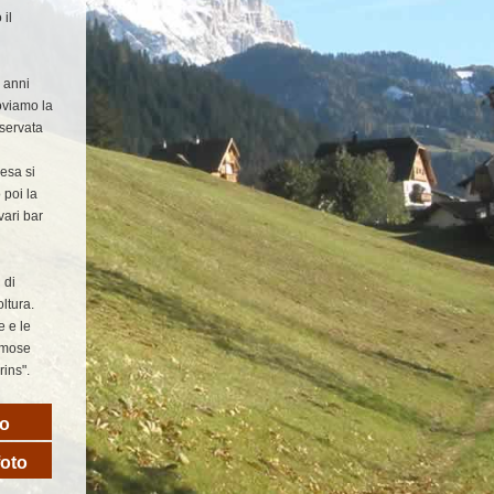
il
0 anni
roviamo la
servata
iesa si
 poi la
vari bar
 di
ltura.
e e le
famose
rins".
no
foto