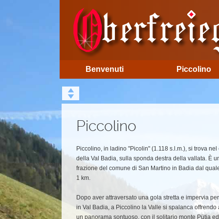
Benvenuti
Piccolino
Piccolino
Piccolino, in ladino "Picolin" (1.118 s.l.m.), si trova nel
della Val Badia, sulla sponda destra della vallata. È u
frazione del comune di San Martino in Badia dal quale
1 km.
Dopo aver attraversato una gola stretta e impervia per
in Val Badia, a Piccolino la Valle si spalanca offrendo a
un panorama sontuoso, con il solitario monte Pütia ed 