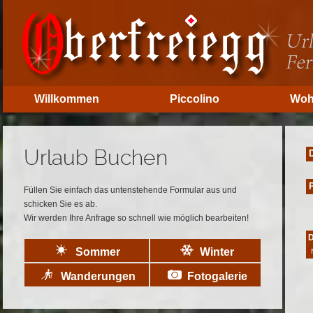
Willkommen
Piccolino
Woh
Urlaub Buchen
D
P
Füllen Sie einfach das untenstehende Formular aus und
schicken Sie es ab.
Wir werden Ihre Anfrage so schnell wie möglich bearbeiten!
D
Sommer
Winter
*
Wanderungen
Fotogalerie