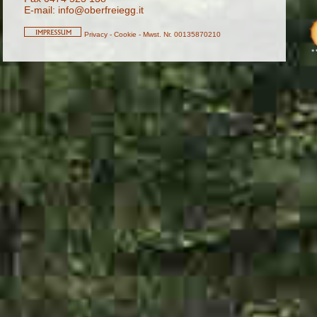
E-mail:
info@oberfreiegg.it
Privacy
-
Cookie
-
Mwst. Nr. 00135870210